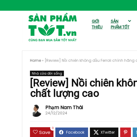
GIỚI
SẢN
THIỆU
PHẨM TỐT
Home
»
[Review] Nồi chiên không dầu Ferroli chính hãng
Nhà cửa đời sống
[Review] Nồi chiên khôn
chất lượng cao
Phạm Nam Thái
24/12/2024
0
Save