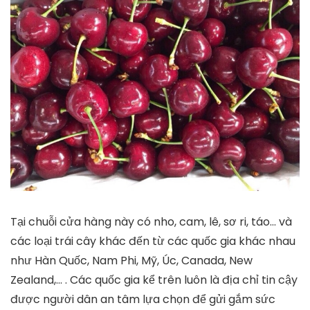
Tại chuỗi cửa hàng này có nho, cam, lê, sơ ri, táo… và
các loại trái cây khác đến từ các quốc gia khác nhau
như Hàn Quốc, Nam Phi, Mỹ, Úc, Canada, New
Zealand,… . Các quốc gia kể trên luôn là địa chỉ tin cậy
được người dân an tâm lựa chọn để gửi gắm sức