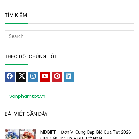
TÌM KIẾM
THEO DÕI CHÚNG TÔI
Sanphamtot.vn
BÀI VIẾT GẦN ĐÂY
MDGIFT – Đơn Vị Cung Cấp Giỏ Quà Tết 2026
Cao Cấp, Uy Tín & Giá Tốt Nhất