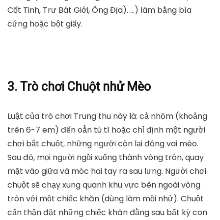
Cốt Tinh, Trư Bát Giới, Ông Địa). …) làm bằng bìa
cứng hoặc bột giấy.
3. Trò chơi Chuột nhử Mèo
Luật của trò chơi Trung thu này là: cả nhóm (khoảng
trên 6-7 em) đến oẳn tù tì hoặc chỉ định một người
chơi bắt chuột, những người còn lại đóng vai mèo.
Sau đó, mọi người ngồi xuống thành vòng tròn, quay
mặt vào giữa và móc hai tay ra sau lưng. Người chơi
chuột sẽ chạy xung quanh khu vực bên ngoài vòng
tròn với một chiếc khăn (dùng làm mồi nhử). Chuột
cẩn thận đặt những chiếc khăn đằng sau bất kỳ con