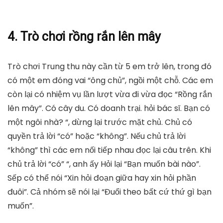
4. Trò chơi rồng rắn lên mây
Trò chơi Trung thu này cần từ 5 em trở lên, trong đó
có một em đóng vai “ông chủ”, ngồi một chỗ. Các em
còn lại có nhiệm vụ lần lượt vừa đi vừa đọc “Rồng rắn
lên mây”. Có cây du. Có doanh trại. hỏi bác sĩ. Bạn có
một ngôi nhà? “, dừng lại trước mặt chủ. Chủ có
quyền trả lời “có” hoặc “không”. Nếu chủ trả lời
“không” thì các em nối tiếp nhau đọc lại câu trên. Khi
chủ trả lời “có” “, anh ấy Hỏi lại “Bạn muốn bài nào”.
Sếp có thể nói “Xin hỏi đoạn giữa hay xin hỏi phần
đuôi”. Cả nhóm sẽ nói lại “Đuổi theo bất cứ thứ gì bạn
muốn”.