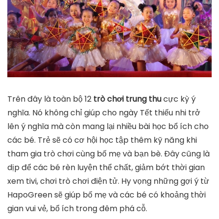
Trên đây là toàn bộ 12
trò chơi trung thu
cực kỳ ý
nghĩa. Nó không chỉ giúp cho ngày Tết thiếu nhi trở
lên ý nghĩa mà còn mang lại nhiều bài học bổ ích cho
các bé. Trẻ sẽ có cơ hội học tập thêm kỹ năng khi
tham gia trò chơi cùng bố mẹ và bạn bè. Đây cũng là
dịp để các bé rèn luyện thể chất, giảm bớt thời gian
xem tivi, chơi trò chơi điện tử. Hy vọng những gợi ý từ
HapoGreen sẽ giúp bố mẹ và các bé có khoảng thời
gian vui vẻ, bổ ích trong đêm phá cỗ.