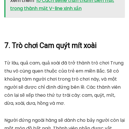
Xem thêm
10 Cách selfie thần thánh biến mặt
trong thành mặt V-line xinh xắn
7. Trò chơi Cam quýt mít xoài
Từ lâu, quả cam, quả xoài đã trở thành trò chơi Trung
thu vô cùng quen thuộc của trẻ em miền Bắc. Sẽ có
khoảng tám người chơi trong trò chơi này, và một
người sẽ được chỉ định đứng bên lề. Các thành viên
còn lại sẽ xếp theo thứ tự trái cây: cam, quýt, mít,
dừa, xoài, dưa, hồng và mơ.
Người đứng ngoài hàng sẽ dành cho bảy người còn lại
một món đồ bất ngờ. Thành viên nhận được vật