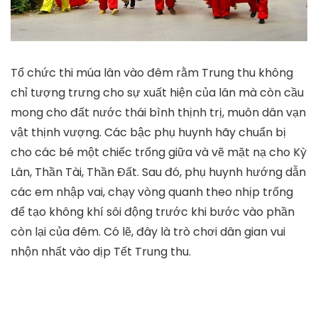
Tổ chức thi múa lân vào đêm rằm Trung thu không
chỉ tượng trưng cho sự xuất hiện của lân mà còn cầu
mong cho đất nước thái bình thịnh trị, muôn dân vạn
vật thịnh vượng. Các bậc phụ huynh hãy chuẩn bị
cho các bé một chiếc trống giữa và vẽ mặt nạ cho Kỳ
Lân, Thần Tài, Thần Đất. Sau đó, phụ huynh hướng dẫn
các em nhập vai, chạy vòng quanh theo nhịp trống
để tạo không khí sôi động trước khi bước vào phần
còn lại của đêm. Có lẽ, đây là trò chơi dân gian vui
nhộn nhất vào dịp Tết Trung thu.