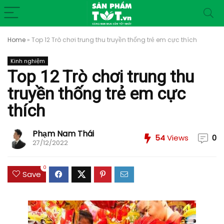
Home
»
Top 12 Trò chơi trung thu truyền thống trẻ em cực thích
Kinh nghiệm
Top 12 Trò chơi trung thu
truyền thống trẻ em cực
thích
Phạm Nam Thái
54
Views
0
27/12/2022
0
Save