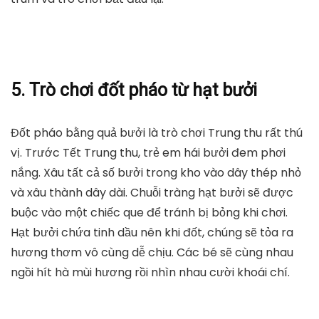
5. Trò chơi đốt pháo từ hạt bưởi
Đốt pháo bằng quả bưởi là trò chơi Trung thu rất thú
vị. Trước Tết Trung thu, trẻ em hái bưởi đem phơi
nắng. Xâu tất cả số bưởi trong kho vào dây thép nhỏ
và xâu thành dây dài. Chuỗi tràng hạt bưởi sẽ được
buộc vào một chiếc que để tránh bị bỏng khi chơi.
Hạt bưởi chứa tinh dầu nên khi đốt, chúng sẽ tỏa ra
hương thơm vô cùng dễ chịu. Các bé sẽ cùng nhau
ngồi hít hà mùi hương rồi nhìn nhau cười khoái chí.