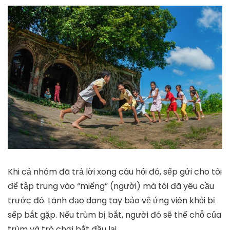
Khi cả nhóm đã trả lời xong câu hỏi đó, sếp gửi cho tôi
để tập trung vào “miếng” (người) mà tôi đã yêu cầu
trước đó. Lãnh đạo dang tay bảo vệ ứng viên khỏi bị
sếp bắt gặp. Nếu trùm bị bắt, người đó sẽ thế chỗ của
trùm và trò chơi bắt đầu lại.