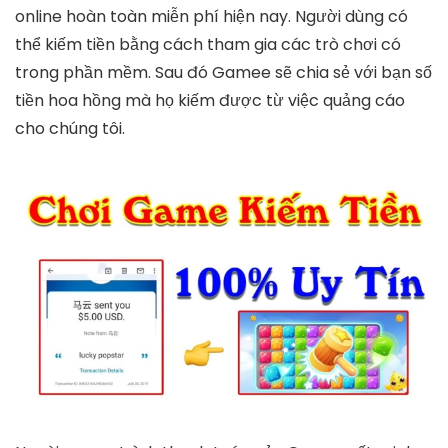
online hoàn toàn miễn phí hiện nay. Người dùng có
thể kiếm tiền bằng cách tham gia các trò chơi có
trong phần mềm. Sau đó Gamee sẽ chia sẻ với bạn số
tiền hoa hồng mà họ kiếm được từ việc quảng cáo
cho chúng tôi.