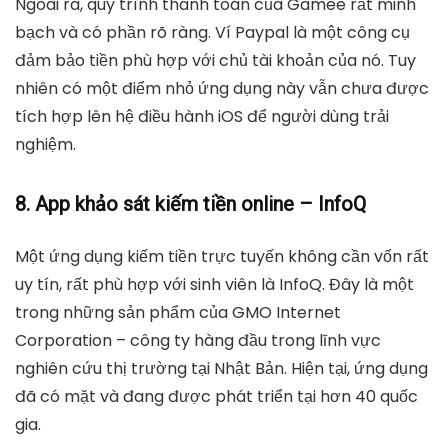
Ngoài ra, quy trình thanh toán của Gamee rất minh
bạch và có phần rõ ràng. Ví Paypal là một công cụ
đảm bảo tiền phù hợp với chủ tài khoản của nó. Tuy
nhiên có một điểm nhỏ ứng dụng này vẫn chưa được
tích hợp lên hệ điều hành iOS để người dùng trải
nghiệm.
8. App khảo sát kiếm tiền online – InfoQ
Một ứng dụng kiếm tiền trực tuyến không cần vốn rất
uy tín, rất phù hợp với sinh viên là InfoQ. Đây là một
trong những sản phẩm của GMO Internet
Corporation – công ty hàng đầu trong lĩnh vực
nghiên cứu thị trường tại Nhật Bản. Hiện tại, ứng dụng
đã có mặt và đang được phát triển tại hơn 40 quốc
gia.