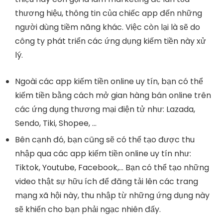
thương hiệu, thông tin của chiếc app đến những
người dùng tiềm năng khác. Việc còn lại là sẽ do
công ty phát triển các ứng dụng kiếm tiền này xử
lý.
Ngoài các app kiếm tiền online uy tín, bạn có thể
kiếm tiền bằng cách mở gian hàng bán online trên
các ứng dụng thương mại điện tử như: Lazada,
Sendo, Tiki, Shopee, …
Bên cạnh đó, bạn cũng sẽ có thể tạo được thu
nhập qua các app kiếm tiền online uy tín như:
Tiktok, Youtube, Facebook,… Bạn có thể tạo những
video thật sự hữu ích để đăng tải lên các trang
mạng xã hội này, thu nhập từ những ứng dụng này
sẽ khiến cho bạn phải ngạc nhiên đấy.