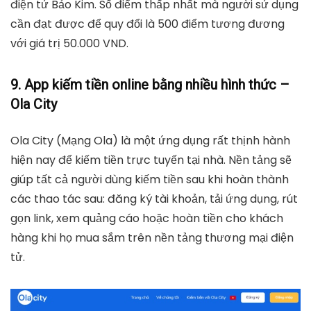
điện tử Bảo Kim. Số điểm thấp nhất mà người sử dụng
cần đạt được để quy đổi là 500 điểm tương đương
với giá trị 50.000 VND.
9. App kiếm tiền online bằng nhiều hình thức –
Ola City
Ola City (Mạng Ola) là một ứng dụng rất thịnh hành
hiện nay để kiếm tiền trực tuyến tại nhà. Nền tảng sẽ
giúp tất cả người dùng kiếm tiền sau khi hoàn thành
các thao tác sau: đăng ký tài khoản, tải ứng dụng, rút ​​
gọn link, xem quảng cáo hoặc hoàn tiền cho khách
hàng khi họ mua sắm trên nền tảng thương mại điện
tử.