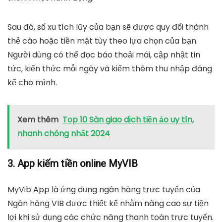
Sau đó, số xu tích lũy của bạn sẽ được quy đổi thành
thẻ cào hoặc tiền mặt tùy theo lựa chọn của bạn.
Người dùng có thể đọc báo thoải mái, cập nhật tin
tức, kiến ​​thức mỗi ngày và kiếm thêm thu nhập đáng
kể cho mình.
Xem thêm
Top 10 Sàn giao dịch tiền ảo uy tín,
nhanh chóng nhất 2024
3. App kiếm tiền online MyVIB
MyVib App là ứng dụng ngân hàng trực tuyến của
Ngân hàng VIB được thiết kế nhằm nâng cao sự tiện
lợi khi sử dụng các chức năng thanh toán trực tuyến.