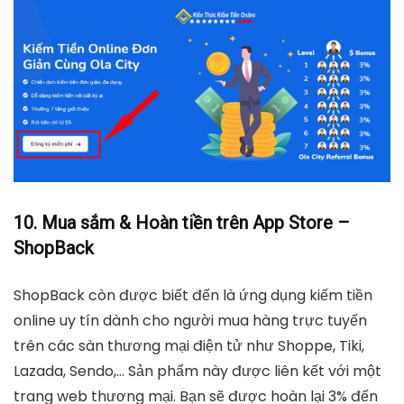
10. Mua sắm & Hoàn tiền trên App Store –
ShopBack
ShopBack còn được biết đến là ứng dụng kiếm tiền
online uy tín dành cho người mua hàng trực tuyến
trên các sàn thương mại điện tử như Shoppe, Tiki,
Lazada, Sendo,… Sản phẩm này được liên kết với một
trang web thương mại. Bạn sẽ được hoàn lại 3% đến