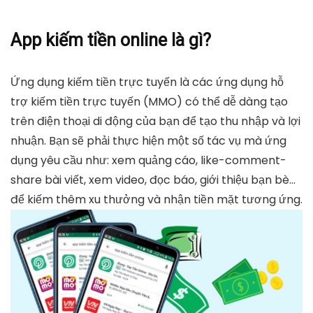
App kiếm tiền online là gì?
Ứng dụng kiếm tiền trực tuyến là các ứng dụng hỗ
trợ kiếm tiền trực tuyến (MMO) có thể dễ dàng tạo
trên điện thoại di động của bạn để tạo thu nhập và lợi
nhuận. Bạn sẽ phải thực hiện một số tác vụ mà ứng
dụng yêu cầu như: xem quảng cáo, like-comment-
share bài viết, xem video, đọc báo, giới thiệu bạn bè…
để kiếm thêm xu thưởng và nhận tiền mặt tương ứng.