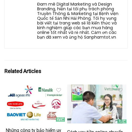
Đam mê Digital Marketing và Design
Branding, hiện tại tôi phụ trách phòng
Truyền Thông & Marketing tại Bệnh viện
Quốc tế Sản Nhi Hải Phòng. Tôi hy vọng
bài viết tại trang web sẽ là kiến thức và
kinh nghiệm giúp các bạn mua hàng
online tốt nhất và rẻ nhất. Cảm ơn các
bạn đã xem và ủng hộ Sanphamtot.vn
Related Articles
Những công ty bảo hiểm uy