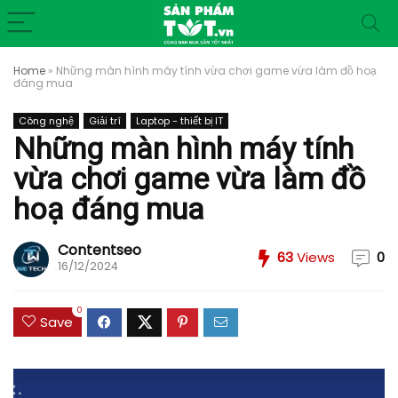
Home
»
Những màn hình máy tính vừa chơi game vừa làm đồ hoạ
đáng mua
Công nghệ
Giải trí
Laptop - thiết bị IT
Những màn hình máy tính
vừa chơi game vừa làm đồ
hoạ đáng mua
Contentseo
63
Views
0
16/12/2024
0
Save