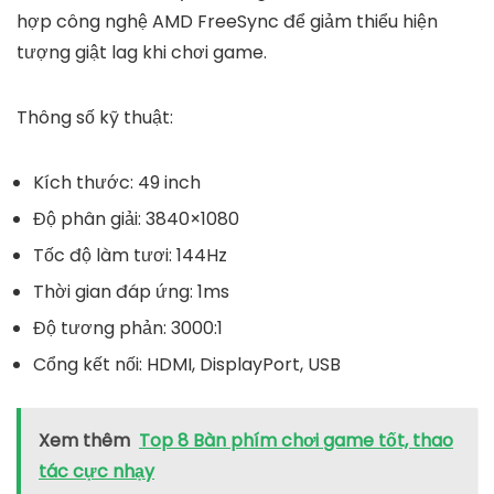
hợp công nghệ AMD FreeSync để giảm thiểu hiện
tượng giật lag khi chơi game.
Thông số kỹ thuật:
Kích thước: 49 inch
Độ phân giải: 3840×1080
Tốc độ làm tươi: 144Hz
Thời gian đáp ứng: 1ms
Độ tương phản: 3000:1
Cổng kết nối: HDMI, DisplayPort, USB
Xem thêm
Top 8 Bàn phím chơi game tốt, thao
tác cực nhạy