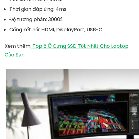
Thời gian đáp ứng: 4ms
Độ tương phản: 3000:1
Cổng kết nối: HDMI, DisplayPort, USB-C
Xem thêm:
Top 5 Ổ Cứng SSD Tốt Nhất Cho Laptop
Của Bạn