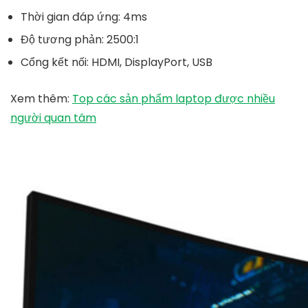
Thời gian đáp ứng: 4ms
Độ tương phản: 2500:1
Cổng kết nối: HDMI, DisplayPort, USB
Xem thêm:
Top các sản phẩm laptop được nhiều
người quan tâm