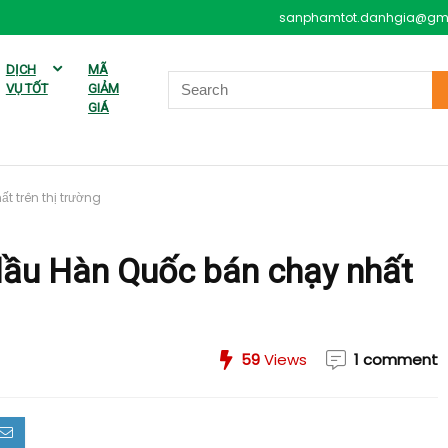
sanphamtot.danhgia@gm
DỊCH
MÃ
VỤ TỐT
GIẢM
GIÁ
t trên thị trường
dầu Hàn Quốc bán chạy nhất
59
Views
1 comment