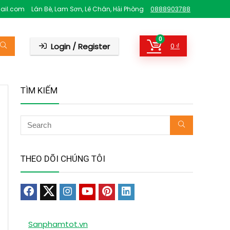
ail.com
Lán Bè, Lam Sơn, Lê Chân, Hải Phòng
0888903788
0
Login / Register
0
₫
TÌM KIẾM
THEO DÕI CHÚNG TÔI
Sanphamtot.vn