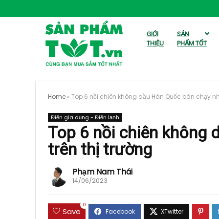
GIỚI
SẢN
THIỆU
PHẨM TỐT
Home
»
Top 6 nồi chiên không dầu Hàn Quốc bán chạy nhấ
Điện gia dụng - Điện lạnh
Top 6 nồi chiên không 
trên thị trường
Phạm Nam Thái
14/06/2023
0
Save