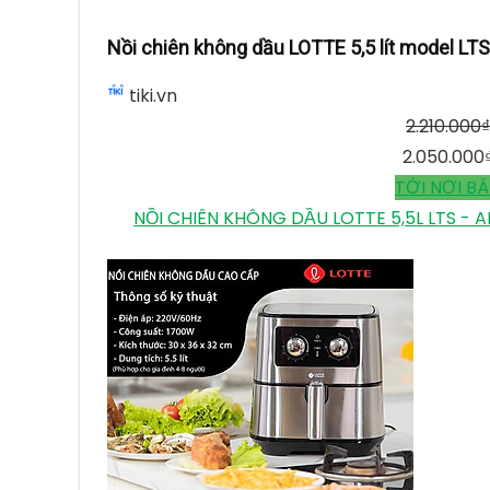
Nồi chiên không dầu LOTTE 5,5 lít model LT
tiki.vn
2.210.000
₫
2.050.000
TỚI NƠI B
NỒI CHIÊN KHÔNG DẦU LOTTE 5,5L LTS -