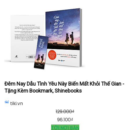
Đêm Nay Dẫu Tình Yêu Này Biến Mất Khỏi Thế Gian -
Tặng Kèm Bookmark, Shinebooks
tiki.vn
129.000
₫
96.100
₫
TỚI NƠI BÁN