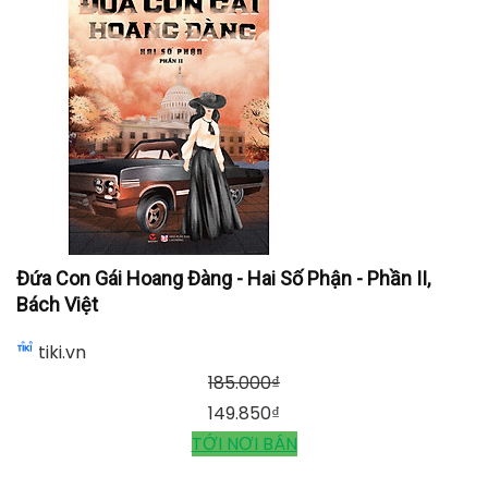
Đứa Con Gái Hoang Đàng - Hai Số Phận - Phần II,
Bách Việt
tiki.vn
185.000
₫
149.850
₫
TỚI NƠI BÁN