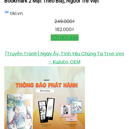
Bookmark 2 Mặt Theo Bìa), Người Trẻ Việt
tiki.vn
249.000
₫
182.000
₫
TỚI NƠI BÁN
[Truyện Tranh] Ngày Ấy, Tình Yêu Chúng Ta Trọn Vẹn
- Kuzuto, OEM