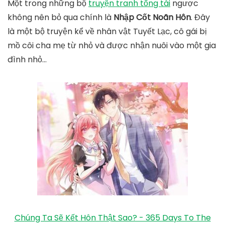
Một trong những bộ
truyện tranh tổng tài
ngược
không nên bỏ qua chính là
Nhập Cốt Noãn Hôn
. Đây
là một bộ truyện kể về nhân vật Tuyết Lạc, cô gái bị
mồ côi cha mẹ từ nhỏ và được nhận nuôi vào một gia
đình nhỏ…
Chúng Ta Sẽ Kết Hôn Thật Sao? - 365 Days To The