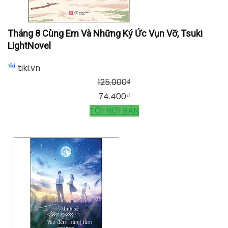
Tháng 8 Cùng Em Và Những Ký Ức Vụn Vỡ, Tsuki
LightNovel
tiki.vn
125.000
₫
74.400
₫
TỚI NƠI BÁN