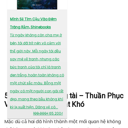
Mình Sẽ Tìm Cậu Vào Đêm
Trăng Rằm, Shinebooks
Từ ngày không còn cha mẹ ở
bên, tôi đã trở nên vô cảm với
thế giới này. Mỗi ngày tôi đều
say mê vẽ tranh, nhưng các
bức tranh của tôi chỉ là tranh
đen trắng, hoàn toàn không có
một chút sắc màu. Bỗng một
ngày có một người con gái rất
5. Truyện tranh tổng tài – Thuần Phục
đẹp, mang theo bầu không khí
Vị Tổng Tài Này Thật Khó
kỳ lạ xuất hiện. Dáng vẻ cô...
109.000₫
65.200
₫
Mặc dù cả hai đã hình thành một mối quan hệ không