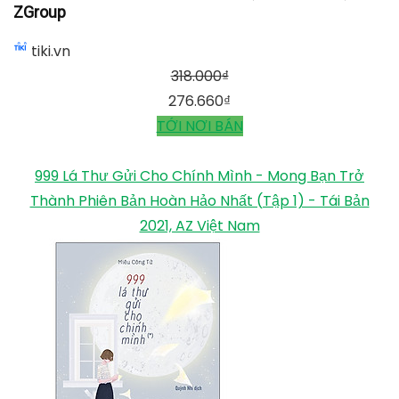
ZGroup
tiki.vn
318.000
₫
276.660
₫
TỚI NƠI BÁN
999 Lá Thư Gửi Cho Chính Mình - Mong Bạn Trở
Thành Phiên Bản Hoàn Hảo Nhất (Tập 1) - Tái Bản
2021, AZ Việt Nam