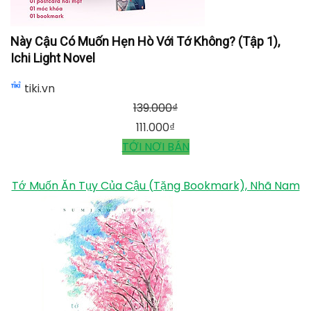
Này Cậu Có Muốn Hẹn Hò Với Tớ Không? (Tập 1),
Ichi Light Novel
tiki.vn
139.000
₫
111.000
₫
TỚI NƠI BÁN
Tớ Muốn Ăn Tụy Của Cậu (Tặng Bookmark), Nhã Nam