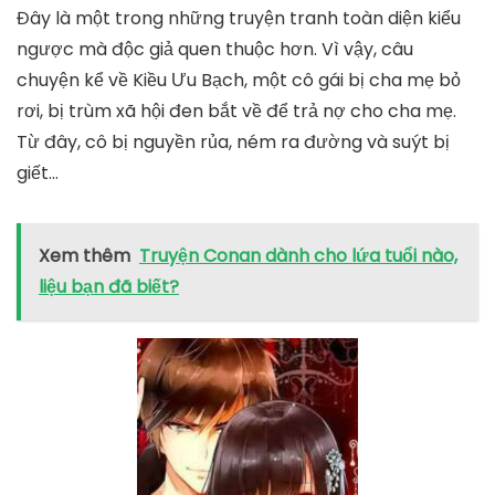
Đây là một trong những truyện tranh toàn diện kiểu
ngược mà độc giả quen thuộc hơn. Vì vậy, câu
chuyện kể về Kiều Ưu Bạch, một cô gái bị cha mẹ bỏ
rơi, bị trùm xã hội đen bắt về để trả nợ cho cha mẹ.
Từ đây, cô bị nguyền rủa, ném ra đường và suýt bị
giết…
Xem thêm
Truyện Conan dành cho lứa tuổi nào,
liệu bạn đã biết?