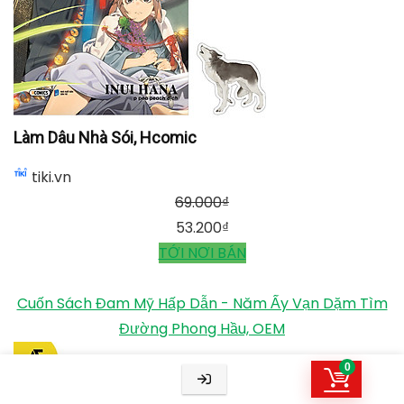
Làm Dâu Nhà Sói, Hcomic
tiki.vn
69.000
₫
53.200
₫
TỚI NƠI BÁN
Cuốn Sách Đam Mỹ Hấp Dẫn - Năm Ấy Vạn Dặm Tìm
Đường Phong Hầu, OEM
0