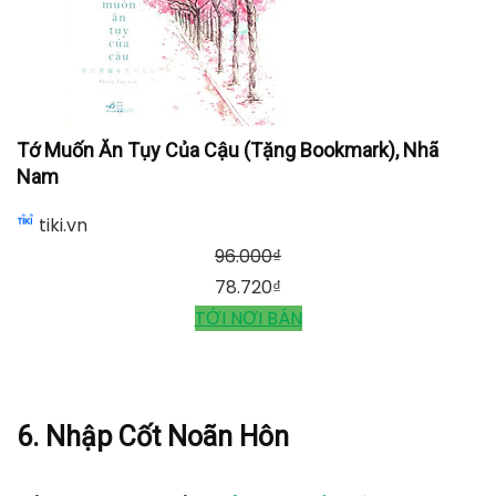
Tớ Muốn Ăn Tụy Của Cậu (Tặng Bookmark), Nhã
Nam
tiki.vn
96.000
₫
78.720
₫
TỚI NƠI BÁN
6. Nhập Cốt Noãn Hôn