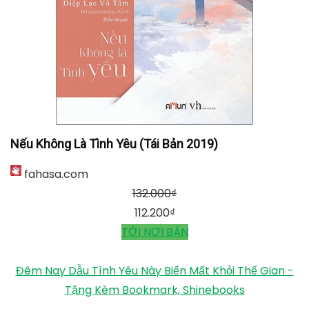
Nếu Không Là Tình Yêu (Tái Bản 2019)
fahasa.com
132.000
₫
112.200
₫
TỚI NƠI BÁN
Đêm Nay Dẫu Tình Yêu Này Biến Mất Khỏi Thế Gian -
Tặng Kèm Bookmark, Shinebooks