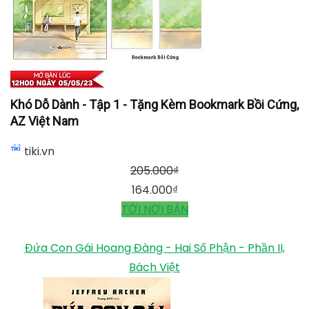
Khó Dỗ Dành - Tập 1 - Tặng Kèm Bookmark Bồi Cứng,
AZ Việt Nam
tiki.vn
205.000
₫
164.000
₫
TỚI NƠI BÁN
Đứa Con Gái Hoang Đàng - Hai Số Phận - Phần II,
Bách Việt