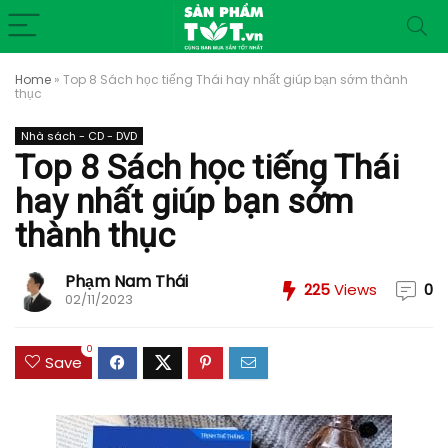
Home
»
Top 8 Sách học tiếng Thái hay nhất giúp bạn sớm thành
thục
Nhà sách - CD - DVD
Top 8 Sách học tiếng Thái
hay nhất giúp bạn sớm
thành thục
Phạm Nam Thái
225
Views
0
02/11/2023
0
Save