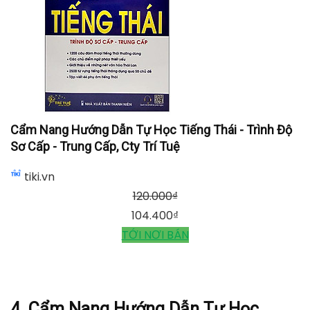
Cẩm Nang Hướng Dẫn Tự Học Tiếng Thái - Trình Độ
Sơ Cấp - Trung Cấp, Cty Trí Tuệ
tiki.vn
120.000
₫
104.400
₫
TỚI NƠI BÁN
4. Cẩm Nang Hướng Dẫn Tự Học