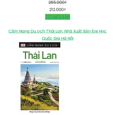
265.000
₫
212.000
₫
TỚI NƠI BÁN
Cẩm Nang Du Lịch Thái Lan, Nhà Xuất Bản Đại Học
Quốc Gia Hà Nội