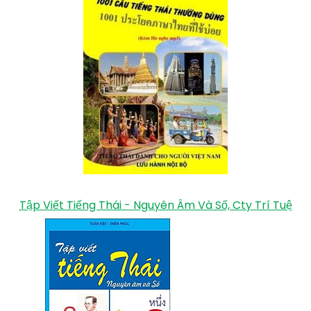
Tập Viết Tiếng Thái - Nguyên Âm Và Số, Cty Trí Tuệ