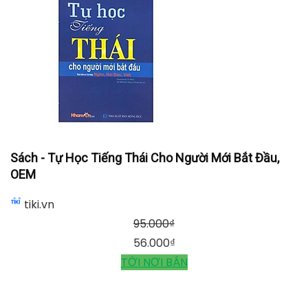
Sách - Tự Học Tiếng Thái Cho Người Mới Bắt Đầu,
OEM
tiki.vn
95.000
₫
56.000
₫
TỚI NƠI BÁN