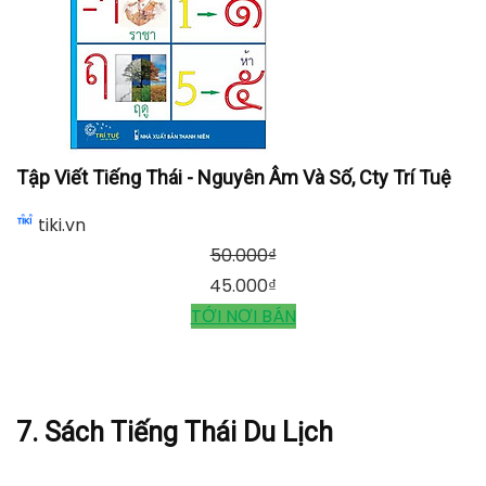
Tập Viết Tiếng Thái - Nguyên Âm Và Số, Cty Trí Tuệ
tiki.vn
50.000
₫
45.000
₫
TỚI NƠI BÁN
7. Sách Tiếng Thái Du Lịch